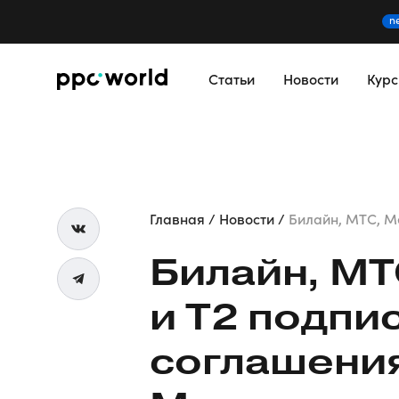
n
Статьи
Новости
Кур
Главная
Новости
Билайн, МТС, Ме
Билайн, МТ
и T2 подпи
соглашени