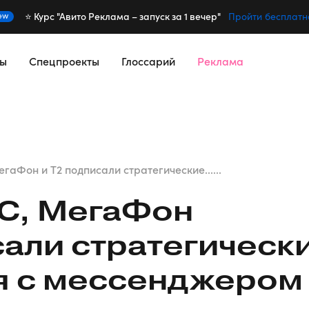
⭐️ Курс "Авито Реклама – запуск за 1 вечер"
ew
Пройти бесплатн
сы
Спецпроекты
Глоссарий
Реклама
гаФон и T2 подписали стратегические......
С, МегаФон
сали стратегическ
я с мессенджером