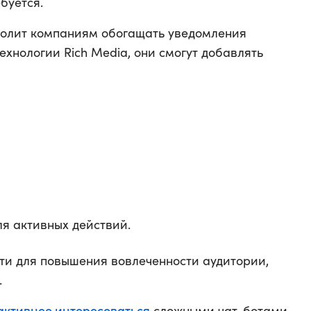
буется.
волит компаниям обогащать уведомления
хнологии Rich Media, они смогут добавлять
ля активных действий.
ти для повышения вовлеченности аудитории,
.
активнее интересоваться
сложными чат-ботами