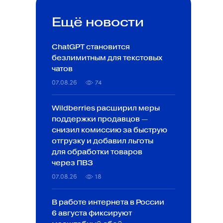
Ещё новости
ChatGPT становится
безлимитным для текстовых
чатов
07.08.26
74
Wildberries расширил меры
поддержки продавцов —
снизил комиссию за быструю
отгрузку и добавил льготы
для обработки товаров
через ПВЗ
07.08.26
18
В работе интернета в России
6 августа фиксируют