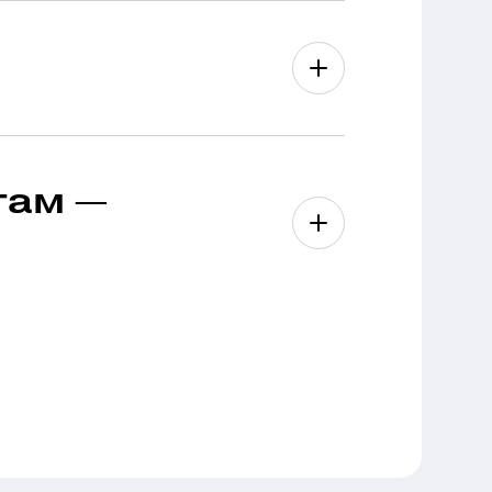
там —