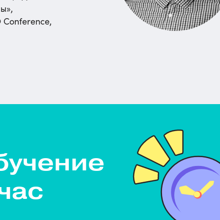
мы
»,
 Conference,
бучение
час