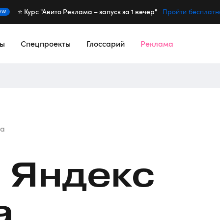
⭐️ Курс "Авито Реклама – запуск за 1 вечер"
ew
Пройти бесплатн
сы
Спецпроекты
Глоссарий
Реклама
та
 Яндекс
а