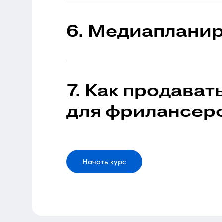
6. Медиапланир
1 урок в модуле
Длит
7. Как продава
для фрилансеро
1 урок в модуле
Длит
Начать курс
1 урок в модуле
Длит