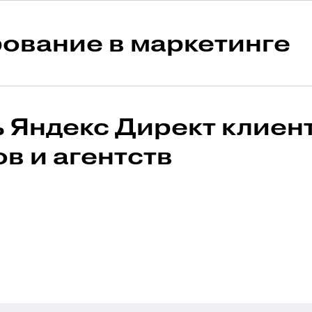
юнит-экономику
ование в маркетинге
ельность 20 мин
ть Яндекс Директ клиен
в и агентств
ельность 19 мин
ельность 29 мин