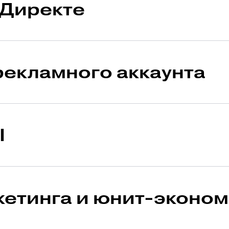
 Директе
ельность 17 мин
рекламного аккаунта
ельность 24 мин
I
ельность 27 мин
кетинга и юнит-эконо
ельность 32 мин