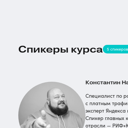
Спикеры курса
5 спикеро
Константин Н
Специалист по р
с платным трафи
эксперт Яндекса 
Спикер главных 
отрасли — РИФ+К