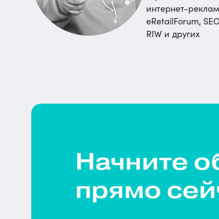
интернет-рекла
eRetailForum, SEO
RIW и других
Начните о
прямо сей