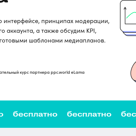
го интерфейсе, принципах модерации,
 аккаунта, а также обсудим KPI,
я готовыми шаблонами медиапланов.
тельный курс партнера ppc.world eLama
о
бесплатно
бесплатно
бес