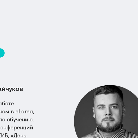
в
айчуков
аботе
ком в eLama,
по обучению.
конференций
ИБ, «День