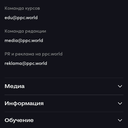
Команда курсов
edu@ppc.world
Команда редакции
media@ppc.world
PR и реклама на ppc.world
reklama@ppc.world
Медиа
Информация
Обучение