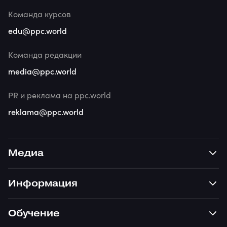
Команда курсов
edu@ppc.world
Команда редакции
media@ppc.world
PR и реклама на ppc.world
reklama@ppc.world
Медиа
Информация
Обучение