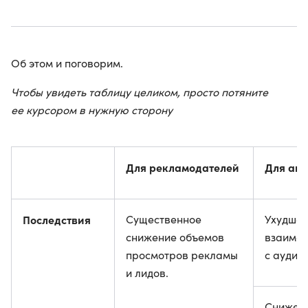
Об этом и поговорим.
Чтобы увидеть таблицу целиком, просто потяните
ее курсором в нужную сторону
Для рекламодателей
Для авт
Последствия
Существенное
Ухудше
снижение объемов
взаимод
просмотров рекламы
с аудит
и лидов.
Снижени