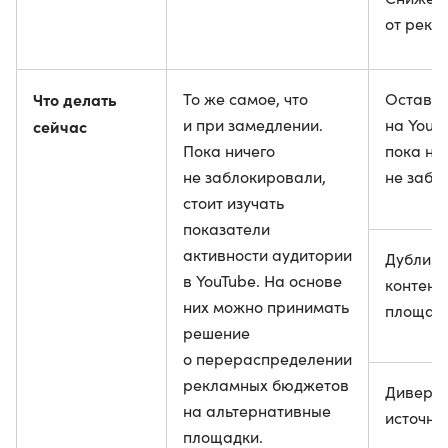
от рекл
Что делать
То же самое, что
Остават
и при замедлении.
на YouT
сейчас
Пока ничего
пока ни
не заблокировали,
не забл
стоит изучать
показатели
активности аудитории
Дублиро
в YouTube. На основе
контент
них можно принимать
площадк
решение
о перераспределении
рекламных бюджетов
Диверс
на альтернативные
источни
площадки.