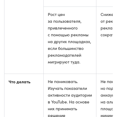
Рост цен
Снижен
за пользователя,
от рекл
привлеченного
реклам
с помощью рекламы
сократя
на других площадках,
если большинство
рекламодателей
мигрируют туда.
Что делать
Не паниковать.
Не пани
Изучать показатели
но подг
активности аудитории
аккаунт
в YouTube. На основе
на альт
них принимать
площадк
решение
миниму