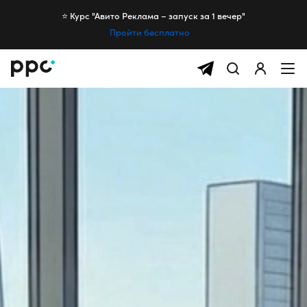
⭐️ Курс "Авито Реклама – запуск за 1 вечер"
Пройти бесплатно