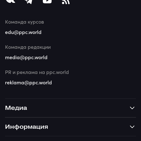
Команда курсов
edu@ppc.world
Команда редакции
media@ppc.world
PR и реклама на ppc.world
reklama@ppc.world
Медиа
Информация