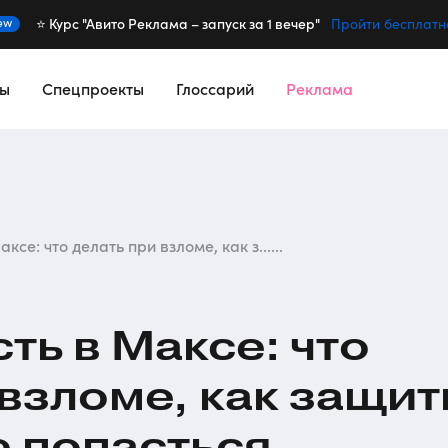
⭐️ Курс "Авито Реклама – запуск за 1 вечер"
ew
Пройти бесплатн
сы
Спецпроекты
Глоссарий
Реклама
ксе: что делать при взломе, как з......
ть в Максе: что
 взломе, как защит
е попасться