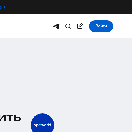
о
Войти
ить