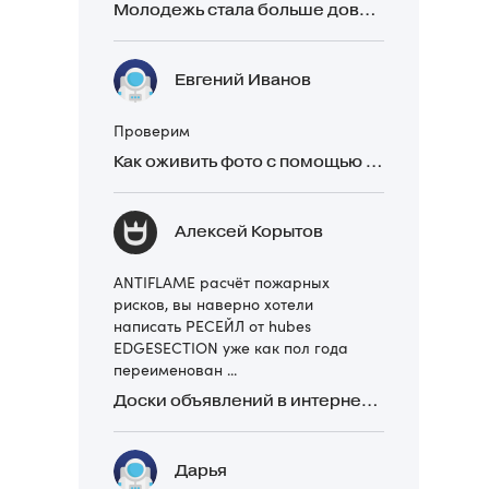
Молодежь стала больше доверять рекомендациям в закрытых Telegram-чатах, чем официальной рекламе
Евгений Иванов
Проверим
Как оживить фото с помощью нейросетей в 2026 году: 17 бесплатных онлайн-сервисов, приложений и ботов
Алексей Корытов
ANTIFLAME расчёт пожарных
рисков, вы наверно хотели
написать РЕСЕЙЛ от hubes
EDGESECTION уже как пол года
переименован ...
Доски объявлений в интернете: какие лучше и безопаснее? Сравниваем 5 популярных
Дарья