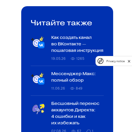
Читайте также
Как создать канал
во ВКонтакте —
пошаговая инструкция
19.05.26
1265
Privacy notice
Мессенджер Макс:
полный обзор
11.06.26
849
Бесшовный перенос
аккаунтов Директа:
4 ошибки и как
их избежать
07.08.26
62
1