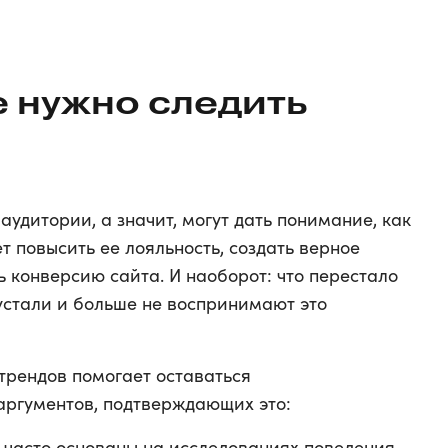
 нужно следить
удитории, а значит, могут дать понимание, как
т повысить ее лояльность, создать верное
ь конверсию сайта. И наоборот: что перестало
 устали и больше не воспринимают это
трендов помогает оставаться
 аргументов, подтверждающих это:
I часто основаны на исследованиях поведения