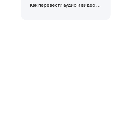
Как перевести аудио и видео в текст: обзор 24 нейросетей, программ и сервисов для транскрибации