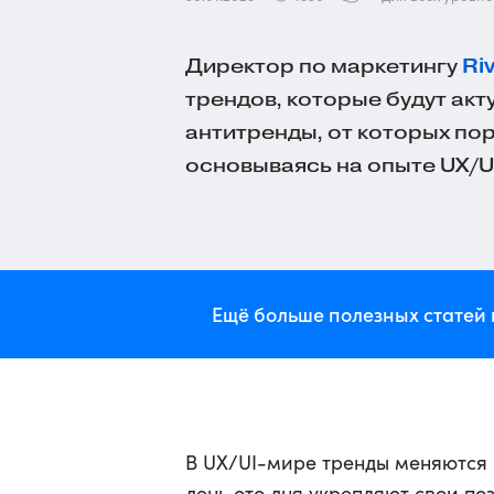
Директор по маркетингу
Ri
трендов, которые будут акт
антитренды, от которых пор
основываясь на опыте UX/U
Ещё больше полезных статей 
В UX/UI-мире тренды меняются п
день ото дня укрепляют свои по