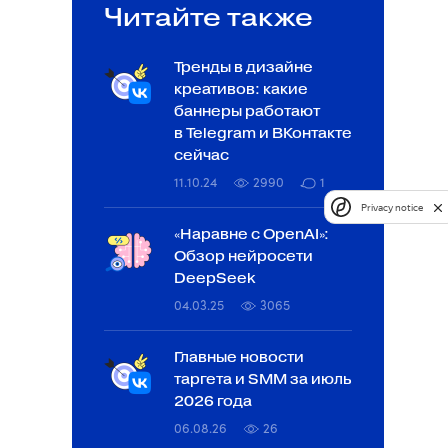
Читайте также
Тренды в дизайне
креативов: какие
баннеры работают
в Telegram и ВКонтакте
сейчас
11.10.24
2990
1
Privacy notice
«Наравне с OpenAI»:
Обзор нейросети
DeepSeek
04.03.25
3065
Главные новости
таргета и SMM за июль
2026 года
06.08.26
26