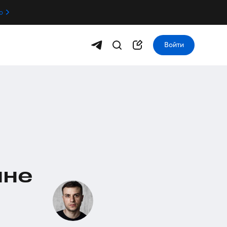
о
Войти
йне