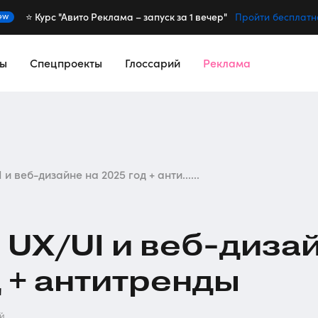
⭐️ Курс "Авито Реклама – запуск за 1 вечер"
ew
Пройти бесплатн
сы
Спецпроекты
Глоссарий
Реклама
и веб-дизайне на 2025 год + анти......
 UX/UI и
веб-диза
д + антитренды
ей