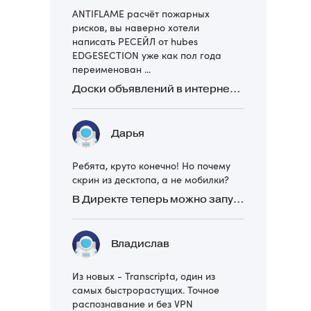
ANTIFLAME расчёт пожарных
рисков, вы наверно хотели
написать РЕСЕЙЛ от hubes
EDGESECTION уже как пол года
переименован ...
Доски объявлений в интернете: какие лучше и безопаснее? Сравниваем 5 популярных
Дарья
Ребята, круто конечно! Но почему
скрин из десктопа, а не мобилки?
В Директе теперь можно запускать Премиум-билборд для мобильных устройств
Владислав
Из новых - Transcripta, один из
самых быстрорастущих. Точное
распознавание и без VPN