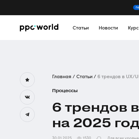
n
Статьи
Новости
Кур
Главная
Статьи
6 трендов в UX/UI 
Процессы
6 трендов в
на 2025 го
30.01.2025
1530
Для всех уровн