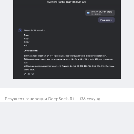
Результат генерации DeepSeek-R1 — 138 секунд