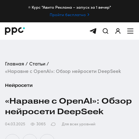
⭐️ Курс "Авито Реклама – запуск за 1 вечер"
Пройти бесплатно
Главная
Статьи
«Наравне с OpenAI»: Обзор нейросети DeepSeek
Нейросети
«Наравне с OpenAI»: Обзор
нейросети DeepSeek
04.03.2025
3065
Для всех уровней