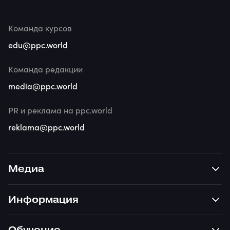
Команда курсов
edu@ppc.world
Команда редакции
media@ppc.world
PR и реклама на ppc.world
reklama@ppc.world
Медиа
Информация