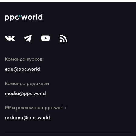
Команда курсов
edu@ppc.world
Команда редакции
media@ppc.world
PR и реклама на ppc.world
reklama@ppc.world