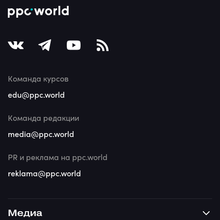
Команда курсов
edu@ppc.world
Команда редакции
media@ppc.world
PR и реклама на ppc.world
reklama@ppc.world
Медиа