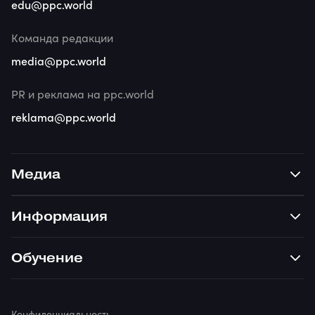
edu@ppc.world
Команда редакции
media@ppc.world
PR и реклама на ppc.world
reklama@ppc.world
Медиа
Информация
Обучение
Конфиденциальность