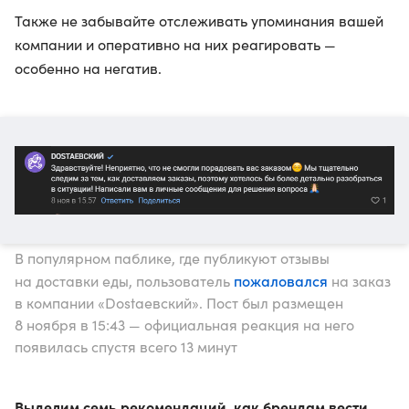
Также не забывайте отслеживать упоминания вашей
компании и оперативно на них реагировать —
особенно на негатив.
В популярном паблике, где публикуют отзывы
пожаловался
на доставки еды, пользователь
на заказ
в компании «Dostaевский». Пост был размещен
8 ноября в 15:43 — официальная реакция на него
появилась спустя всего 13 минут
Выделим семь рекомендаций, как брендам вести