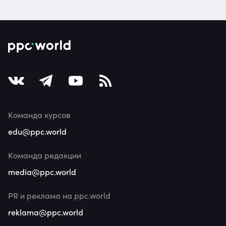
Команда курсов
edu@ppc.world
Команда редакции
media@ppc.world
PR и реклама на ppc.world
reklama@ppc.world