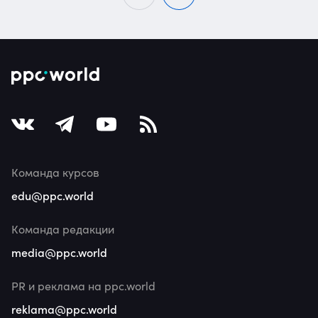
Команда курсов
edu@ppc.world
Команда редакции
media@ppc.world
PR и реклама на ppc.world
reklama@ppc.world