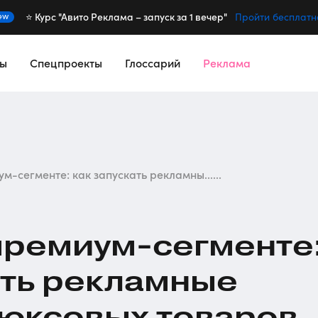
⭐️ Курс "Авито Реклама – запуск за 1 вечер"
ew
Пройти бесплатн
сы
Спецпроекты
Глоссарий
Реклама
м-сегменте: как запускать рекламны......
премиум-сегменте
ать рекламные
юксовых товаров