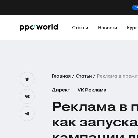
n
Статьи
Новости
Кур
Главная
Статьи
Реклама в премиу
Директ
VK Реклама
Реклама в
как запуск
кампании л