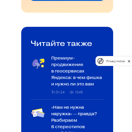
Читайте также
Премиум-
Privacy notice
продвижение
в геосервисах
Яндекса: в чем фишка
и нужно ли это вам
31.01.24
1245
«Нам не нужна
наружка» — правда?
Разбираем
6 стереотипов