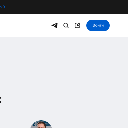
о
Войти
: