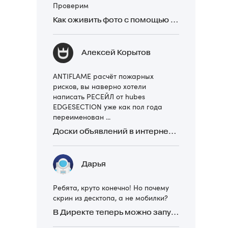
Проверим
Как оживить фото с помощью нейросетей в 2026 году: 17 бесплатных онлайн-сервисов, приложений и ботов
Алексей Корытов
ANTIFLAME расчёт пожарных
рисков, вы наверно хотели
написать РЕСЕЙЛ от hubes
EDGESECTION уже как пол года
переименован ...
Доски объявлений в интернете: какие лучше и безопаснее? Сравниваем 5 популярных
Дарья
Ребята, круто конечно! Но почему
скрин из десктопа, а не мобилки?
В Директе теперь можно запускать Премиум-билборд для мобильных устройств