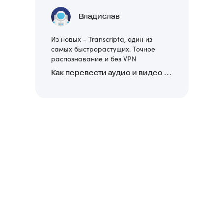
Владислав
Из новых - Transcripta, один из
самых быстрорастущих. Точное
распознавание и без VPN
Как перевести аудио и видео в текст: обзор 24 нейросетей, программ и сервисов для транскрибации