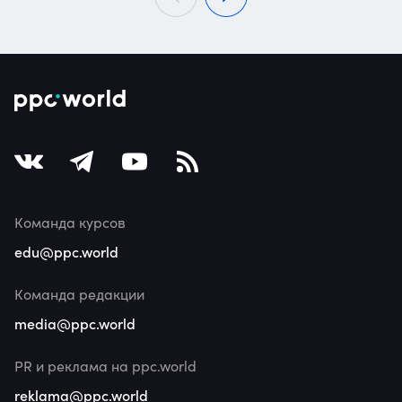
Команда курсов
edu@ppc.world
Команда редакции
media@ppc.world
PR и реклама на ppc.world
reklama@ppc.world