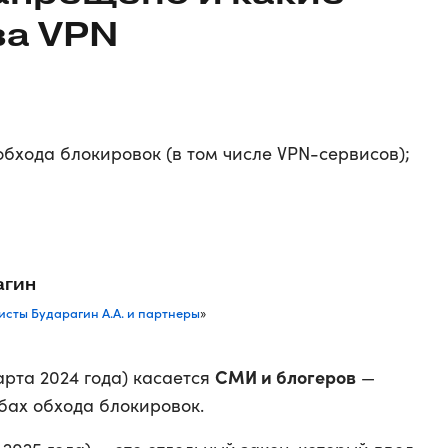
за VPN
обхода блокировок (в том числе VPN-сервисов);
агин
сты Бударагин А.А. и партнеры
»
СМИ и блогеров
арта 2024 года) касается
—
бах обхода блокировок.