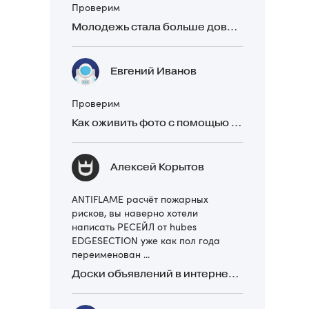
Проверим
Молодежь стала больше доверять рекомендациям в закрытых Telegram-чатах, чем официальной рекламе
Евгений Иванов
Проверим
Как оживить фото с помощью нейросетей в 2026 году: 17 бесплатных онлайн-сервисов, приложений и ботов
Алексей Корытов
ANTIFLAME расчёт пожарных
рисков, вы наверно хотели
написать РЕСЕЙЛ от hubes
EDGESECTION уже как пол года
переименован ...
Доски объявлений в интернете: какие лучше и безопаснее? Сравниваем 5 популярных