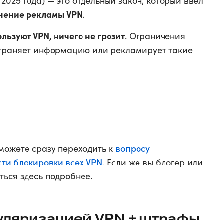
 2025 года) — это отдельный закон, который ввел
анение рекламы VPN
.
льзуют VPN, ничего не грозит
. Ограничения
страняет информацию или рекламирует такие
вопросу
 можете сразу переходить к
ти блокировки всех VPN
. Если же вы блогер или
ться здесь подробнее.
пуляризацией VPN + штрафы