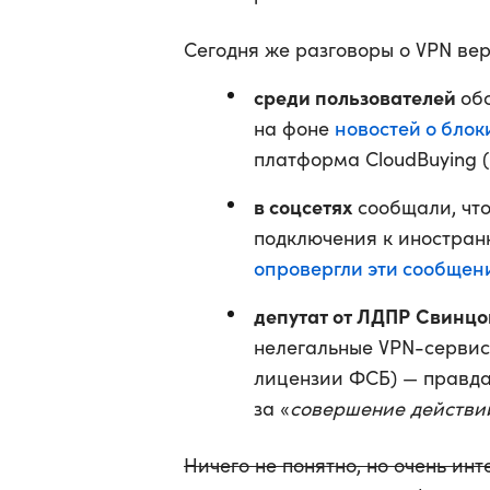
Сегодня же разговоры о VPN вер
среди пользователей
об
новостей о блок
на фоне
платформа CloudBuying (
в соцсетях
сообщали, что
подключения к иностран
опровергли эти сообщен
депутат от ЛДПР
Свинцо
нелегальные VPN-сервисы
лицензии ФСБ) — правда
за «
совершение действи
Ничего не понятно, но очень инт