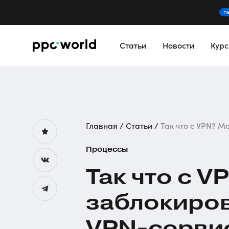
n
Статьи
Новости
Кур
Главная
Статьи
Так что с VPN? Мо
Процессы
Так что с V
заблокиров
VPN-серви