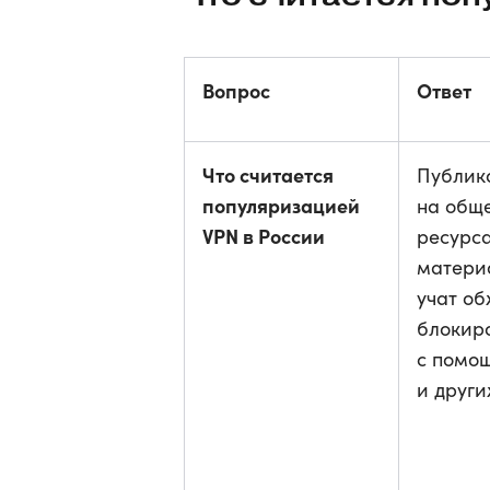
Вопрос
Ответ
Что считается
Публик
популяризацией
на общ
VPN в России
ресурс
матери
учат об
блокир
с помо
и други