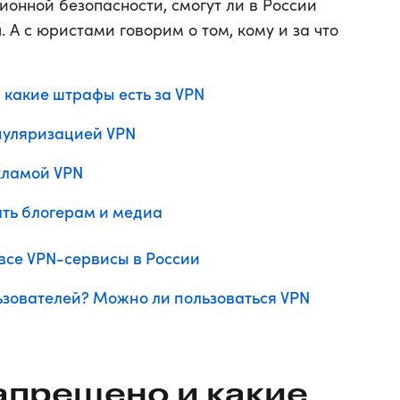
онной безопасности, смогут ли в России
 А с юристами говорим о том, кому и за что
 какие штрафы есть за VPN
пуляризацией VPN
кламой VPN
ать блогерам и медиа
все VPN-сервисы в России
льзователей? Можно ли пользоваться VPN
запрещено и какие