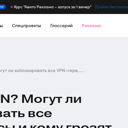
⭐️ Курс "Авито Реклама – запуск за 1 вечер"
ew
Пройти бесплатн
сы
Спецпроекты
Глоссарий
Реклама
гут ли заблокировать все VPN-серв......
PN? Могут ли
ать все
сы
и кому грозят