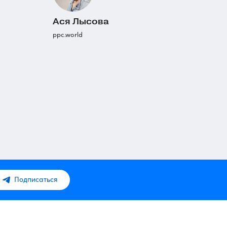
Ася Лысова
ppc.world
Подписаться