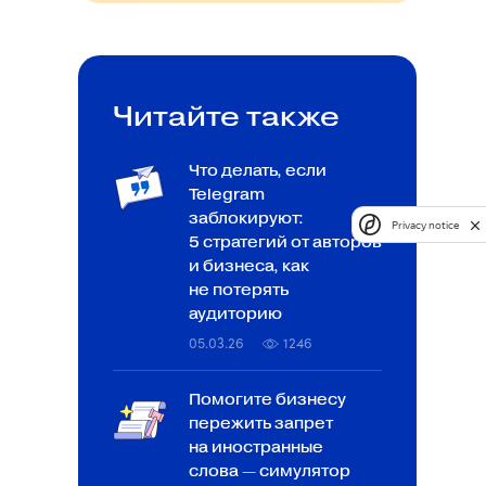
Читайте также
Что делать, если
Telegram
заблокируют:
Privacy notice
5 стратегий от авторов
и бизнеса, как
не потерять
аудиторию
05.03.26
1246
Помогите бизнесу
пережить запрет
на иностранные
слова — симулятор