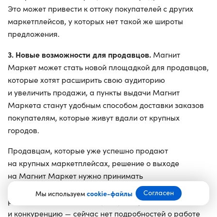
Это может привести к оттоку покупателей с других
маркетплейсов, у которых нет такой же широты
предложения.
3. Новые возможности для продавцов.
Магнит
Маркет может стать новой площадкой для продавцов,
которые хотят расширить свою аудиторию
и увеличить продажи, а пункты выдачи Магнит
Маркета станут удобным способом доставки заказов
покупателям, которые живут вдали от крупных
городов.
Продавцам, которые уже успешно продают
на крупных маркетплейсах, решение о выходе
на Магнит Маркет нужно принимать
с осторожностью. Следует тщательно изучить условия
Согласен
Мы используем
cookie-файлы
работы, комиссию, целевую аудиторию
и конкуренцию — сейчас нет подробностей о работе