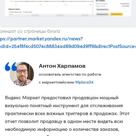
криншот со страницы блога
tps://partner.market.yandex.ru/news?
eedId=254f8f4cd5074c88834ad89d094d9ff9&directPostSour
Антон Харламов
основатель агентства по работе
Mplace24
с маркетплейсами
Яндекс Маркет предоставил продавцам мощный
визуально понятный инструмент для отслеживания
практически всех важных триггеров в продажах. Этот
отчет позволит продавцу в одном месте видеть всю
необходимую информацию о количестве заказов,