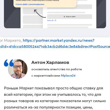
https://partner.market.yandex.ru/news?
лог Маркета,
eedId=41dcca5800524471ab34cb2d6d4c3e84&directPostSour
Антон Харламов
основатель агентства по работе
Mplace24
с маркетплейсами
Раньше Маркет показывал просто общую ставку для
всей категории, при этом не учитывалось то, что для
разных товаров из категории показатели могут сильно
различаться из-за популярности позиции, цены,