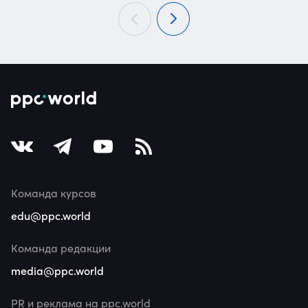
Команда курсов
edu@ppc.world
Команда редакции
media@ppc.world
PR и реклама на ppc.world