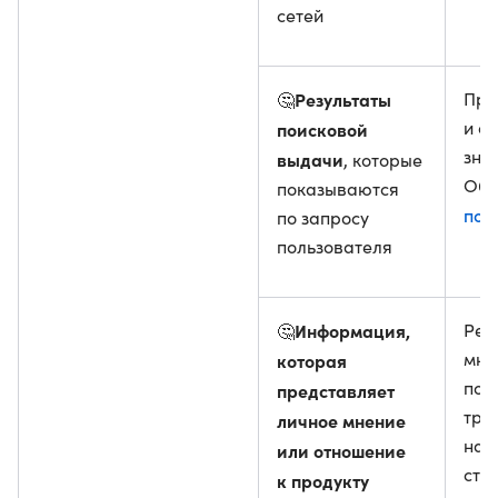
сетей
Результаты
При
🤔
и с
поисковой
зна
выдачи
, которые
Об 
показываются
под
по запросу
пользователя
Информация,
Реч
🤔
мне
которая
пол
представляет
тра
личное мнение
на 
или отношение
стр
к продукту