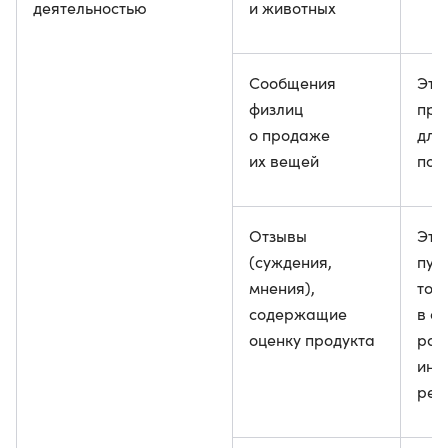
деятельностью
и животных
Сообщения
Это
физлиц
пре
о продаже
для
их вещей
пот
Отзывы
Эти
(суждения,
пуб
мнения),
тол
содержащие
в с
оценку продукта
раз
инф
рес