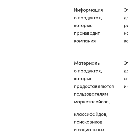
Информация
Эта
о продуктах,
дол
которые
раз
производит
на 
компания
ком
Материалы
Эти
о продуктах,
дол
которые
спр
предоставляются
инф
пользователям
маркетплейсов,
классифайдов,
поисковиков
и социальных