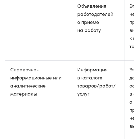
Объявления
Эти
работодателей
не 
о приеме
при
на работу
вни
к к
тов
Справочно-
Информация
Эти
информационные или
в каталоге
дол
аналитические
товаров/работ/
офо
материалы
услуг
в е
а о
про
не 
выд