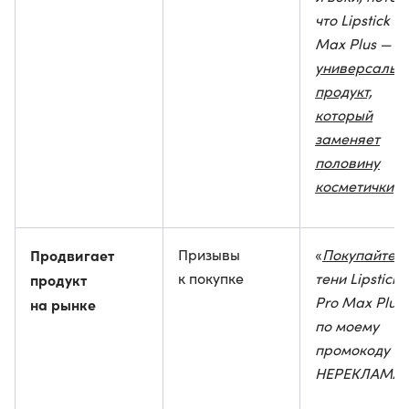
что Lipstick P
Max Plus —
универсальн
продукт,
который
заменяет
половину
косметички
»
Продвигает
Призывы
«
Покупайте
к покупке
тени Lipstick
продукт
Pro Max Plus
на рынке
по моему
промокоду
НЕРЕКЛАМА
»