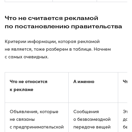
Что не считается рекламой
по постановлению правительства
Критерии информации, которая рекламой
не является, тоже разберем в таблице. Начнем
с самых очевидных.
Что не относится
А именно
Что
к рекламе
Объявления, которые
Сообщения
Эта
не связаны
о безвозмездной
дол
с предпринимательской
передаче вещей
бес