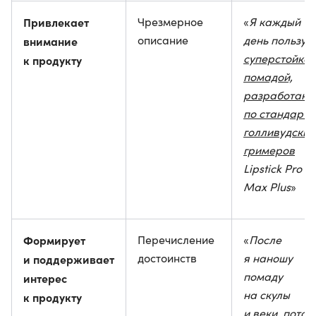
Привлекает
Чрезмерное
«
Я каждый
описание
день пользую
внимание
суперстойкой
к продукту
помадой,
разработанн
по стандарт
голливудских
гримеров
Lipstick Pro
Max Plus
»
Формирует
Перечисление
«
После
достоинств
я наношу
и поддерживает
помаду
интерес
на скулы
к продукту
и веки, потом