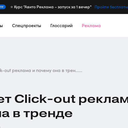
⭐️ Курс "Авито Реклама – запуск за 1 вечер"
ew
Пройти бесплатн
сы
Спецпроекты
Глоссарий
Реклама
k-out реклама и почему она в трен......
ет
Click-out
рекла
на в тренде
й