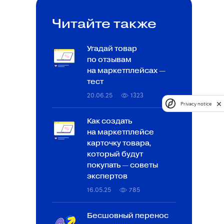
Читайте также
Угадай товар
по отзывам
на маркетплейсах —
тест
20.06.25
1323
Privacy notice
Как создать
на маркетплейсе
карточку товара,
который будут
покупать — советы
экспертов
16.05.25
785
Бесшовный перенос