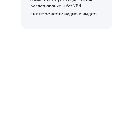
распознавание и без VPN
Как перевести аудио и видео в текст: обзор 24 нейросетей, программ и сервисов для транскрибации