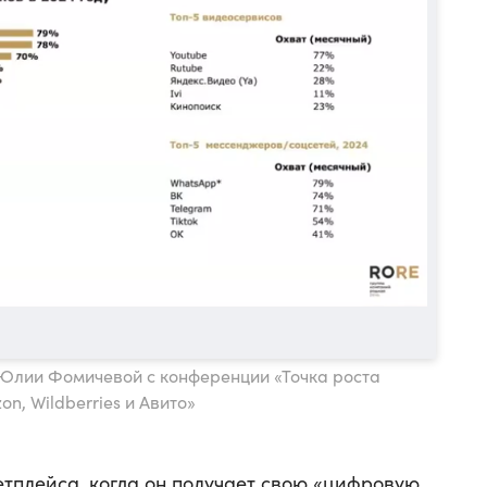
 Юлии Фомичевой с конференции «Точка роста
n, Wildberries и Авито»
етплейса, когда он получает свою «цифровую