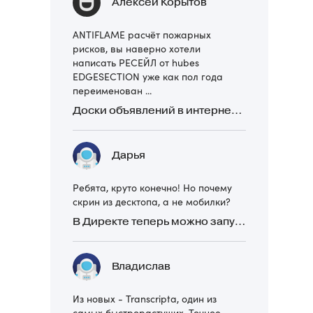
Алексей Корытов
ANTIFLAME расчёт пожарных
рисков, вы наверно хотели
написать РЕСЕЙЛ от hubes
EDGESECTION уже как пол года
переименован ...
Доски объявлений в интернете: какие лучше и безопаснее? Сравниваем 5 популярных
Дарья
Ребята, круто конечно! Но почему
скрин из десктопа, а не мобилки?
В Директе теперь можно запускать Премиум-билборд для мобильных устройств
Владислав
Из новых - Transcripta, один из
самых быстрорастущих. Точное