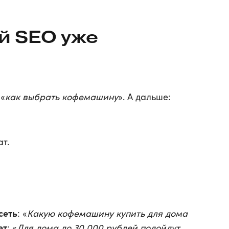
й SEO уже
 «
как выбрать кофемашину
». А дальше:
т.
сеть
: «
Какую кофемашину купить для дома
ет
: «
Для дома до 30 000 рублей подойдут