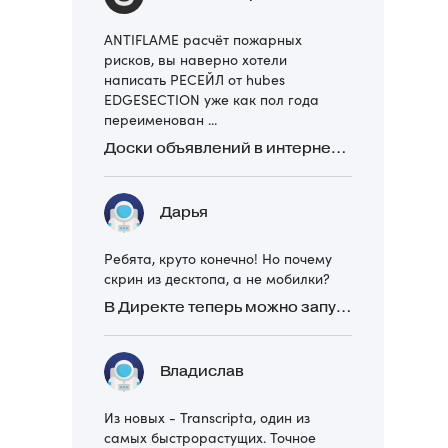
ANTIFLAME расчёт пожарных
рисков, вы наверно хотели
написать РЕСЕЙЛ от hubes
EDGESECTION уже как пол года
переименован ...
Доски объявлений в интернете: какие лучше и безопаснее? Сравниваем 5 популярных
Дарья
Ребята, круто конечно! Но почему
скрин из десктопа, а не мобилки?
В Директе теперь можно запускать Премиум-билборд для мобильных устройств
Владислав
Из новых - Transcripta, один из
самых быстрорастущих. Точное