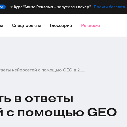
⭐️ Курс "Авито Реклама – запуск за 1 вечер"
ew
Пройти бесплатн
сы
Спецпроекты
Глоссарий
Реклама
веты нейросетей с помощью GEO в 2......
ть в ответы
й с помощью GEO