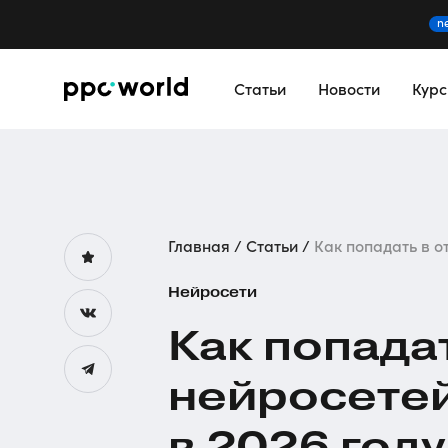
n
Статьи
Новости
Кур
Главная
Статьи
Как попадать в от
Нейросети
Как попада
нейросете
в 2026 году