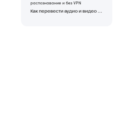
распознавание и без VPN
Как перевести аудио и видео в текст: обзор 24 нейросетей, программ и сервисов для транскрибации