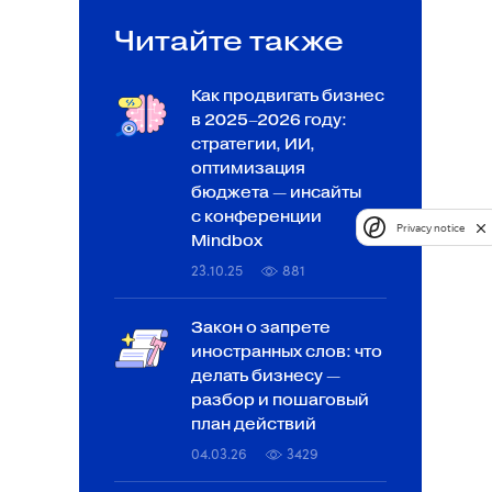
Читайте также
Как продвигать бизнес
в 2025–2026 году:
стратегии, ИИ,
оптимизация
бюджета — инсайты
с конференции
Privacy notice
Mindbox
23.10.25
881
Закон о запрете
иностранных слов: что
делать бизнесу —
разбор и пошаговый
план действий
04.03.26
3429