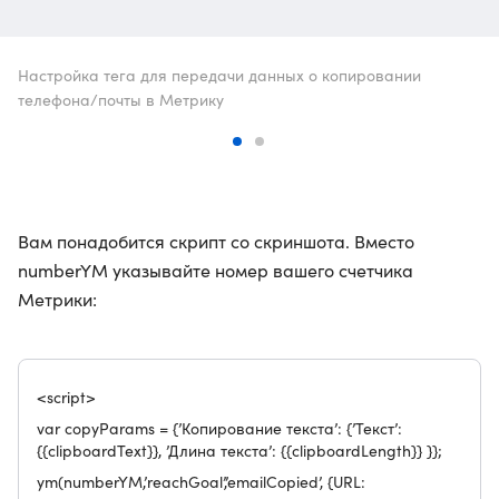
Настройка тега для передачи данных о копировании
телефона/почты в Метрику
Вам понадобится скрипт со скриншота. Вместо
numberYM указывайте номер вашего счетчика
Метрики:
<script>
var copyParams = {’Копирование текста’: {’Текст’:
{{clipboardText}}, ’Длина текста’: {{clipboardLength}} }};
ym(numberYM,’reachGoal’,’emailCopied’, {URL: