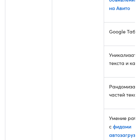
на Авито
Google Табл
Уникализато
текста и кар
Рандомизац
частей текст
Умение рабо
фидами
с
автозагрузк