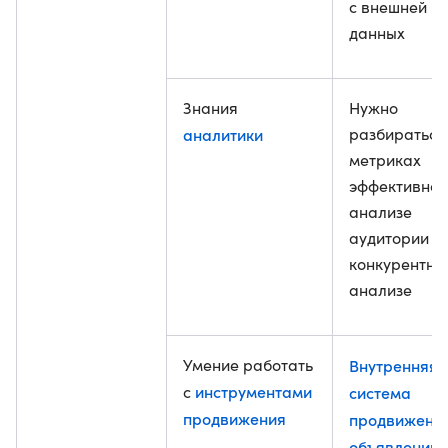
с внешней б
данных
Знания
Нужно
аналитики
разбираться
метриках
эффективнос
анализе
аудитории и
конкурентно
анализе
Умение работать
Внутренняя
инструментами
с
система
продвижения
продвижени
объявлений