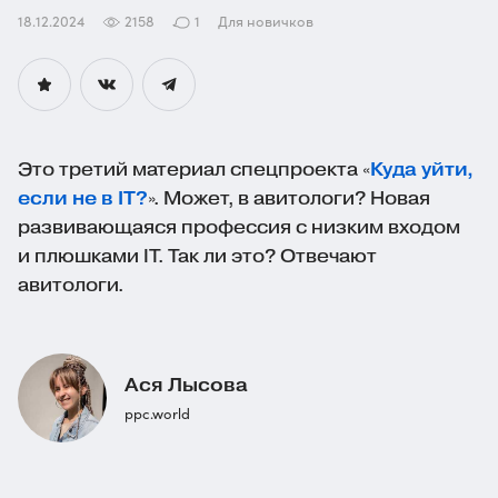
18.12.2024
2158
1
Для новичков
Это третий материал спецпроекта «
Куда уйти,
если не в IT?
». Может, в авитологи? Новая
развивающаяся профессия с низким входом
и плюшками IT. Так ли это? Отвечают
авитологи.
Ася Лысова
ppc.world