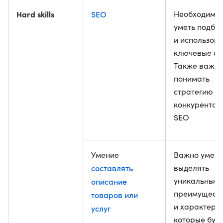
Hard skills
SEO
Необходимо
уметь подби
и использова
ключевые сл
Также важн
понимать
стратегию
конкурентов
SEO
Умение
Важно уметь
составлять
выделять
уникальные
описание
преимущест
товаров или
и характерис
услуг
которые буд