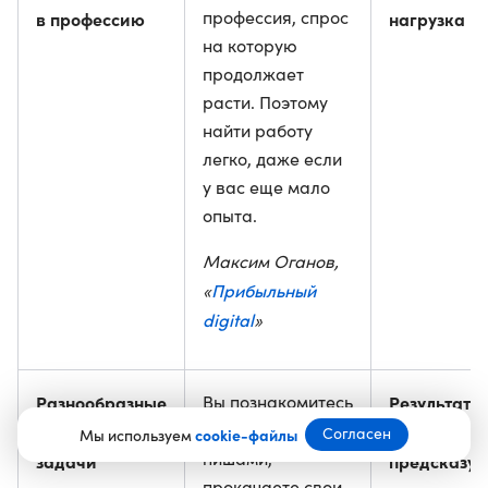
профессия, спрос
в профессию
нагрузка
на которую
продолжает
расти. Поэтому
найти работу
легко, даже если
у вас еще мало
опыта.
Максим Оганов,
Прибыльный
«
digital
»
Разнообразные
Вы познакомитесь
Результат
с разными
и интересные
не всегда
Согласен
Мы используем
cookie-файлы
нишами,
задачи
предсказуе
прокачаете свои