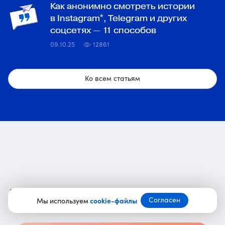
Как анонимно смотреть истории
в Instagram*, Telegram и других
соцсетях — 11 способов
09.10.25
12861
Ко всем статьям
Лучшие статьи за месяц
Согласен
Мы используем
cookie-файлы