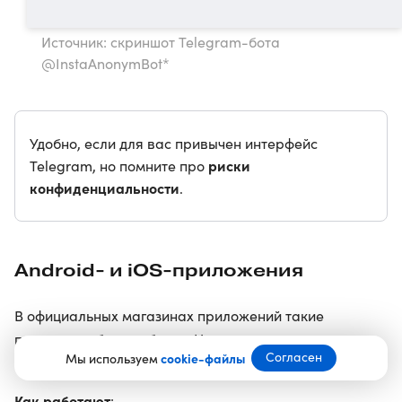
Источник: скриншот Telegram-бота
@InstaAnonymBot*
Удобно, если для вас привычен интерфейс
риски
Telegram, но помните про
конфиденциальности
.
Android‑ и iOS‑приложения
В официальных магазинах приложений такие
программы быстро банят. Но в альтернативных
Согласен
Мы используем
cookie-файлы
источниках они есть.
Как работают
: