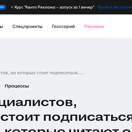
⭐️ Курс "Авито Реклама – запуск за 1 вечер"
ew
Пройти бесплатн
сы
Спецпроекты
Глоссарий
Реклама
ов, на которых стоит подписаться......
Процессы
циалистов
,
 стоит подписаться
, которые читают 