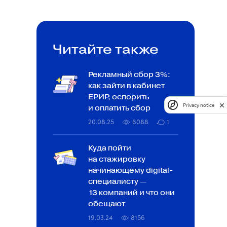
Читайте также
Рекламный сбор 3%:
как зайти в кабинет
ЕРИР, оспорить
Privacy notice
и оплатить сбор
20.08.25
6088
1
Куда пойти
на стажировку
начинающему digital-
специалисту —
13 компаний и что они
обещают
19.03.24
8156