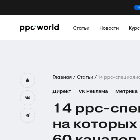
n
Статьи
Новости
Кур
Главная
Статьи
14 ppc-специалист
Директ
VK Реклама
Метрика
14
ppc-спе
на которых
60 каналов