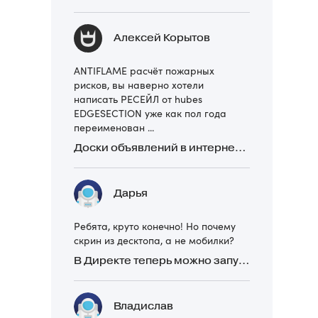
Алексей Корытов
ANTIFLAME расчёт пожарных
рисков, вы наверно хотели
написать РЕСЕЙЛ от hubes
EDGESECTION уже как пол года
переименован ...
Доски объявлений в интернете: какие лучше и безопаснее? Сравниваем 5 популярных
Дарья
Ребята, круто конечно! Но почему
скрин из десктопа, а не мобилки?
В Директе теперь можно запускать Премиум-билборд для мобильных устройств
Владислав