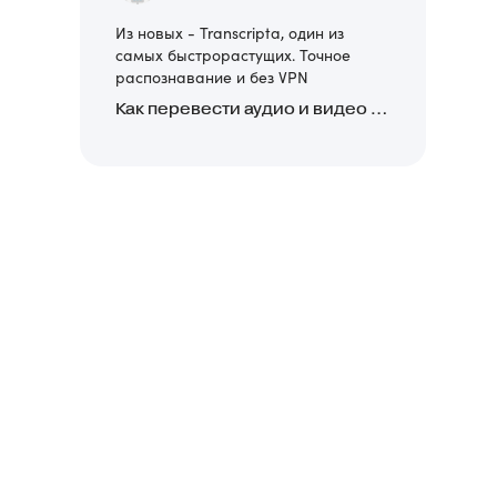
Из новых - Transcripta, один из
самых быстрорастущих. Точное
распознавание и без VPN
Как перевести аудио и видео в текст: обзор 24 нейросетей, программ и сервисов для транскрибации