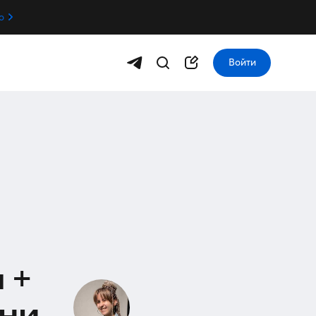
о
Войти
 +
они