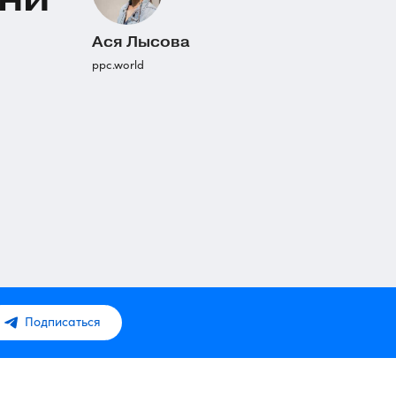
Ася Лысова
ppc.world
Подписаться