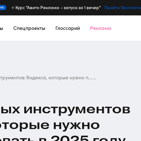
⭐️ Курс "Авито Реклама – запуск за 1 вечер"
ew
Пройти бесплатн
сы
Спецпроекты
Глоссарий
Реклама
рументов Яндекса, которые нужно п......
ых инструментов
оторые нужно
вать в 2025 году