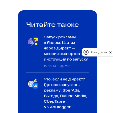
Читайте также
Запуск рекламы
в Яндекс Картах
через Директ —
Privacy notice
мнения экспертов +
инструкция по запуску
15.08.24
7465
Что, если не Директ?
Где еще запускать
рекламу: SberAds,
Выгода, Rutube Media,
СберТаргет,
VK AdBlogger