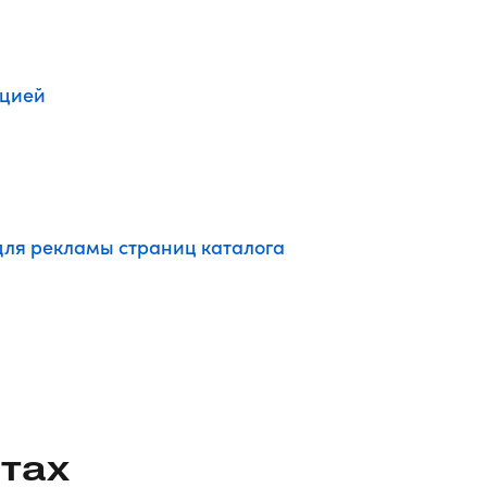
Я
кцией
ля рекламы страниц каталога
тах