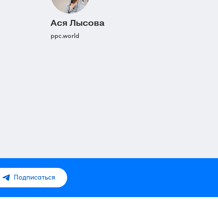
Ася Лысова
ppc.world
Подписаться