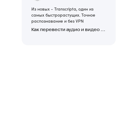
Из новых - Transcripta, один из
самых быстрорастущих. Точное
распознавание и без VPN
Как перевести аудио и видео в текст: обзор 24 нейросетей, программ и сервисов для транскрибации