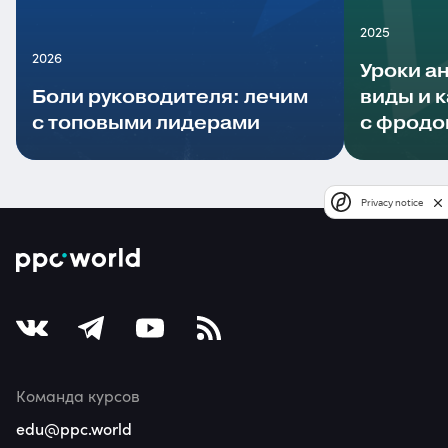
2025
2026
Уроки а
Боли руководителя: лечим
виды и 
с топовыми лидерами
с фродо
Privacy notice
Команда курсов
edu@ppc.world