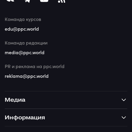
Команда курсов
edu@ppc.world
Команда редакции
media@ppc.world
PR и реклама на ppc.world
reklama@ppc.world
Медиа
Информация