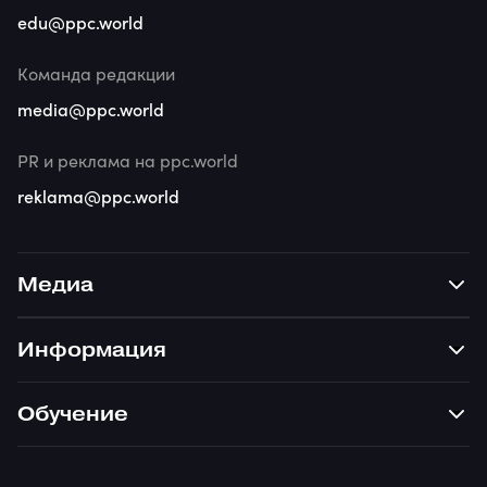
edu@ppc.world
Команда редакции
media@ppc.world
PR и реклама на ppc.world
reklama@ppc.world
Медиа
Информация
Обучение