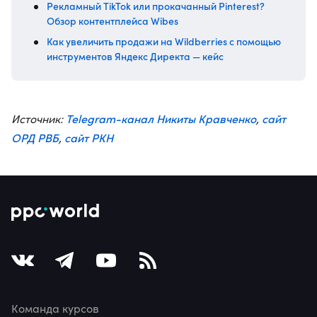
Рекламный TikTok или прокачанный Pinterest?
Обзор контентплейса Wibes
Как увеличить продажи на Wildberries с помощью
инструментов Яндекс Директа — кейс
Telegram-канал Никиты Кравченко
сайт
Источник:
,
ОРД РВБ
сайт РКН
,
Команда курсов