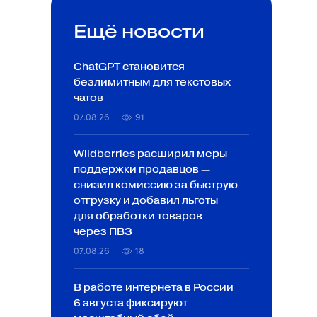
Ещё новости
ChatGPT становится
безлимитным для текстовых
чатов
07.08.26
91
Wildberries расширил меры
поддержки продавцов —
снизил комиссию за быструю
отгрузку и добавил льготы
для обработки товаров
через ПВЗ
07.08.26
18
В работе интернета в России
6 августа фиксируют