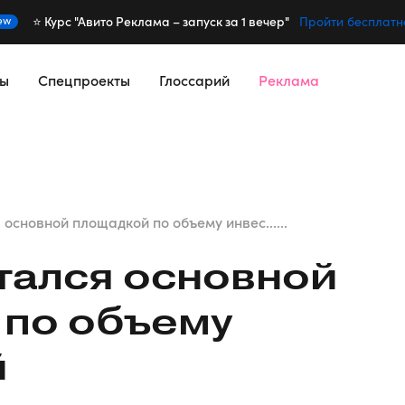
⭐️ Курс "Авито Реклама – запуск за 1 вечер"
ew
Пройти бесплатн
сы
Спецпроекты
Глоссарий
Реклама
 основной площадкой по объему инвес......
тался основной
 по объему
й