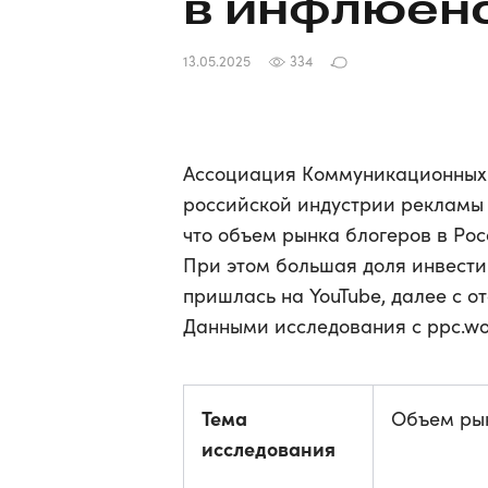
в
инфлюенс
13.05.2025
334
Ассоциация Коммуникационных А
российской индустрии рекламы 
что объем рынка блогеров в Рос
При этом большая доля инвест
пришлась на YouTube, далее с о
Данными исследования с ppc.wo
Тема
Объем рын
исследования