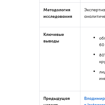
Методология
Экспертна
исследования
аналитиче
Ключевые
об
выводы
60
80
кр
ли
ин
Предыдущая
Владимир 
новость
в Instagr