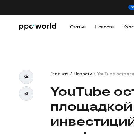
n
Статьи
Новости
Кур
Главная
Новости
YouTube остался
YouTube ос
площадкой
инвестици