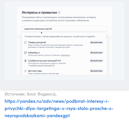
Источник: блог Яндекса,
https://yandex.ru/adv/news/podbirat-interesy-i-
privychki-dlya-targetinga-v-rsya-stalo-prosche-s-
neyropodskazkami-yandexgpt