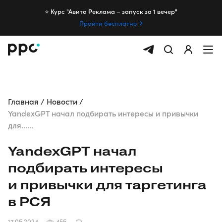
⭐️ Курс "Авито Реклама – запуск за 1 вечер"
Пройти бесплатно
Главная
Новости
YandexGPT начал подбирать интересы и привычки
для......
YandexGPT начал
подбирать интересы
и привычки для таргетинга
в РСЯ
17.05.2024
455