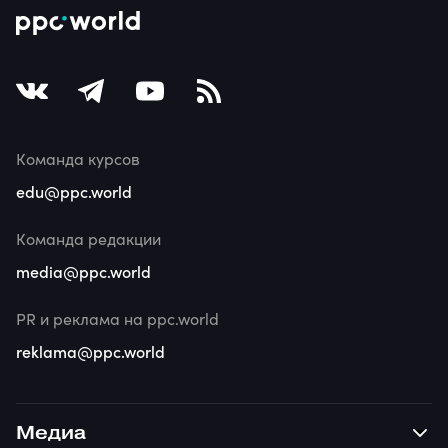
Команда курсов
edu@ppc.world
Команда редакции
media@ppc.world
PR и реклама на ppc.world
reklama@ppc.world
Медиа