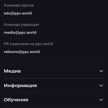
Команда курсов
edu@ppc.world
Команда редакции
media@ppc.world
PR и реклама на ppc.world
reklama@ppc.world
Медиа
Информация
Обучение