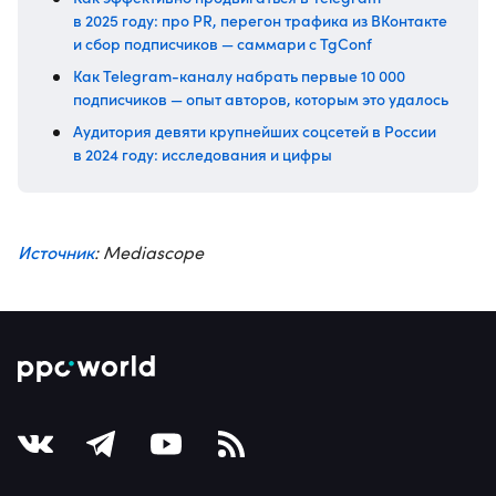
в 2025 году: про PR, перегон трафика из ВКонтакте
и сбор подписчиков — саммари с TgConf
Как Telegram-каналу набрать первые 10 000
подписчиков — опыт авторов, которым это удалось
Аудитория девяти крупнейших соцсетей в России
в 2024 году: исследования и цифры
Источник
: Mediascope