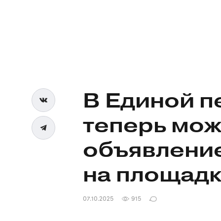
В Единой
п
теперь мож
объявлени
на площад
07.10.2025
915