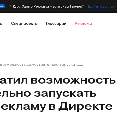
⭐️ Курс "Авито Реклама – запуск за 1 вечер"
ew
Пройти бесплатн
сы
Спецпроекты
Глоссарий
Реклама
возможность самостоятельно запускат......
атил возможность
льно запускать
екламу в Директе