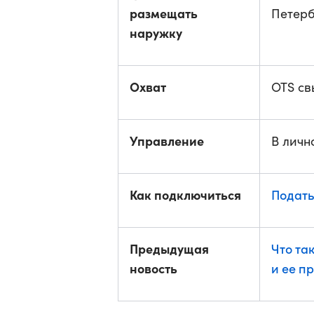
размещать
Петерб
наружку
Охват
OTS св
Управление
В личн
Как подключиться
Подать
Предыдущая
Что та
новость
и ее п