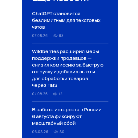
ChatGPT становится
безлимитным для текстовых
чатов
07.08.26
63
Wildberries расширил меры
поддержки продавцов —
снизил комиссию за быструю
отгрузку и добавил льготы
для обработки товаров
через ПВЗ
07.08.26
13
В работе интернета в России
6 августа фиксируют
масштабный сбой
06.08.26
80