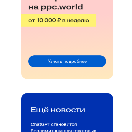
на ppc.world
от 10 000 ₽ в неделю
Узнать подробнее
Ещё новости
ChatGPT становится
безлимитным для текстовых