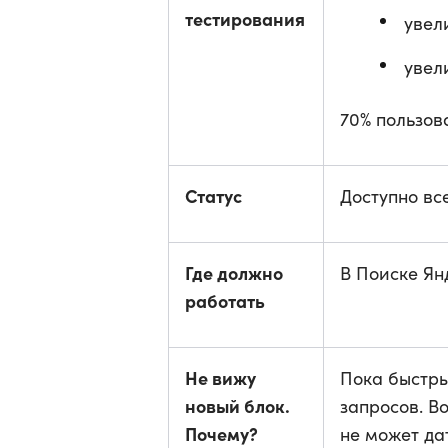
тестирования
увел
увел
70% пользов
Статус
Доступно вс
Где должно
В Поиске Ян
работать
Не вижу
Пока быстры
новый блок.
запросов. В
Почему?
не может да