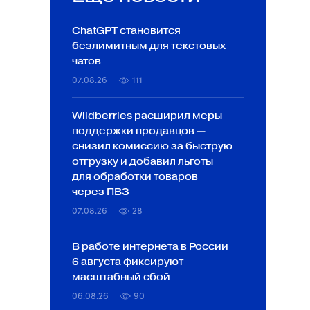
ChatGPT становится
безлимитным для текстовых
чатов
07.08.26
111
Wildberries расширил меры
поддержки продавцов —
снизил комиссию за быструю
отгрузку и добавил льготы
для обработки товаров
через ПВЗ
07.08.26
28
В работе интернета в России
6 августа фиксируют
масштабный сбой
06.08.26
90