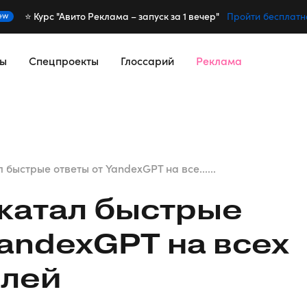
⭐️ Курс "Авито Реклама – запуск за 1 вечер"
ew
Пройти бесплатн
сы
Спецпроекты
Глоссарий
Реклама
 быстрые ответы от YandexGPT на все......
катал быстрые
YandexGPT на всех
елей