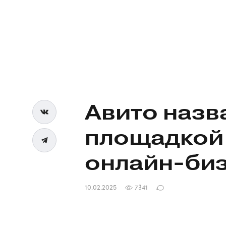
Авито назв
площадкой 
онлайн-би
10.02.2025
7341