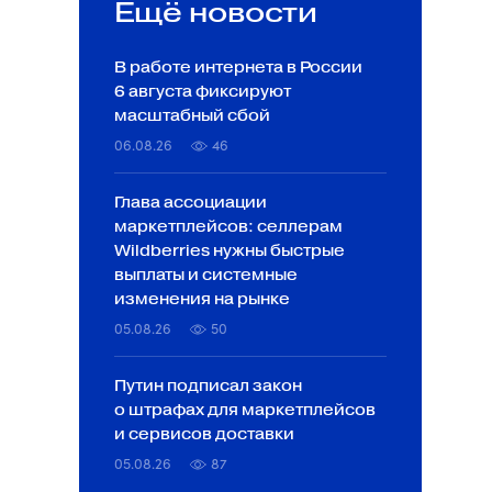
Ещё новости
В работе интернета в России
6 августа фиксируют
масштабный сбой
06.08.26
46
Глава ассоциации
маркетплейсов: селлерам
Wildberries нужны быстрые
выплаты и системные
изменения на рынке
05.08.26
50
Путин подписал закон
о штрафах для маркетплейсов
и сервисов доставки
05.08.26
87