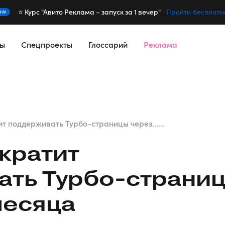
⭐️ Курс "Авито Реклама – запуск за 1 вечер"
ew
Пройти бесплатн
сы
Спецпроекты
Глоссарий
Реклама
т поддерживать Турбо-страницы через......
кратит
ать
Турбо-страни
месяца