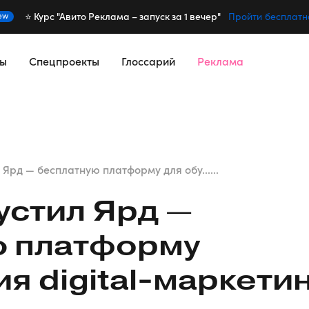
⭐️ Курс "Авито Реклама – запуск за 1 вечер"
ew
Пройти бесплатн
сы
Спецпроекты
Глоссарий
Реклама
 Ярд — бесплатную платформу для обу......
устил Ярд —
ю платформу
ия
digital-маркети