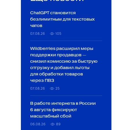
ChatGPT становится
безлимитным для текстовых
чатов
07.08.26
105
Wildberries расширил меры
поддержки продавцов —
снизил комиссию за быструю
отгрузку и добавил льготы
для обработки товаров
через ПВЗ
07.08.26
25
В работе интернета в России
6 августа фиксируют
масштабный сбой
06.08.26
89