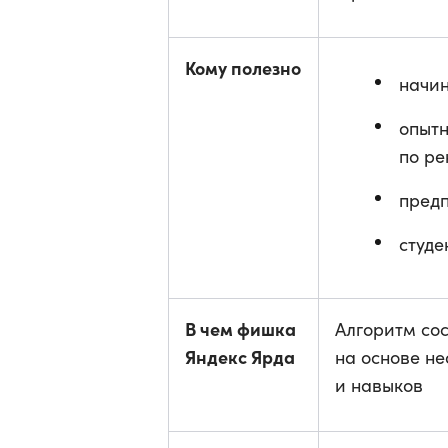
Кому полезно
начи
опыт
по ре
пред
студе
В чем фишка
Алгоритм со
Яндекс Ярда
на основе не
и навыков