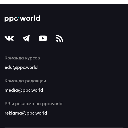
Команда курсов
edu@ppc.world
Команда редакции
media@ppc.world
PR и реклама на ppc.world
reklama@ppc.world