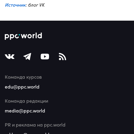
Источник
: блог VK
Команда курсов
edu@ppc.world
Команда редакции
media@ppc.world
PR и реклама на ppc.world