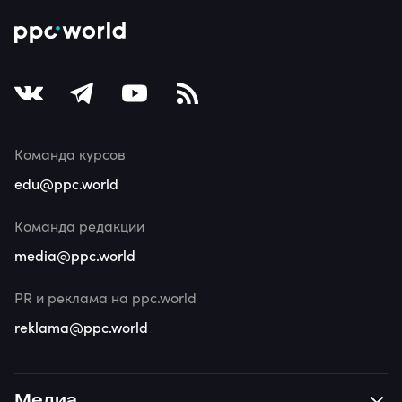
Команда курсов
edu@ppc.world
Команда редакции
media@ppc.world
PR и реклама на ppc.world
reklama@ppc.world
Медиа