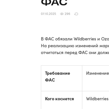
ФАС
07.10.2025
296
В ФАС обязали Wildberries и O
На реализацию изменений марк
отчитаться перед ФАС они должн
Требование
Изменение
ФАС
Кого коснется
Wildberrie