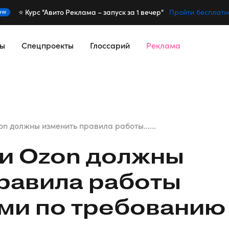
⭐️ Курс "Авито Реклама – запуск за 1 вечер"
ew
Пройти бесплатн
сы
Спецпроекты
Глоссарий
Реклама
zon должны изменить правила работы......
s и Ozon должны
равила работы
ми по требованию