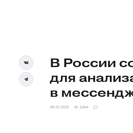
В России с
для анализ
в мессенд
06.10.2025
2494