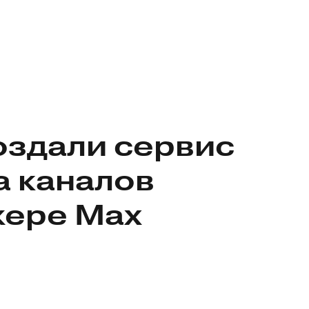
оздали сервис
а каналов
жере Max