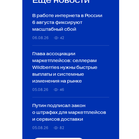
Ещё новости
В работе интернета в России
6 августа фиксируют
масштабный сбой
06.08.26
42
Глава ассоциации
маркетплейсов: селлерам
Wildberries нужны быстрые
выплаты и системные
изменения на рынке
05.08.26
46
Путин подписал закон
о штрафах для маркетплейсов
и сервисов доставки
05.08.26
82