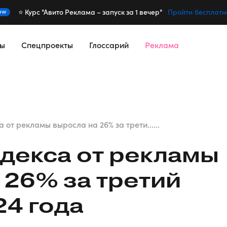
⭐️ Курс "Авито Реклама – запуск за 1 вечер"
ew
Пройти бесплатн
сы
Спецпроекты
Глоссарий
Реклама
 от рекламы выросла на 26% за трети......
декса от рекламы
 26% за третий
24 года