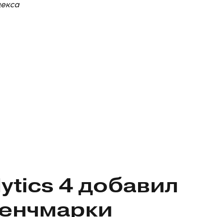
декса
ytics 4 добавил
бенчмарки