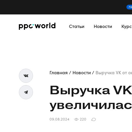
n
Статьи
Новости
Кур
Главная
Новости
Выручка VK от о
Выручка VK
увеличилась
09.08.2024
220