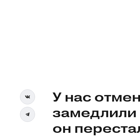
У нас отме
замедлили 
он переста