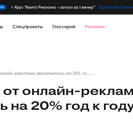
⭐️ Курс "Авито Реклама – запуск за 1 вечер"
ew
Пройти бесплатн
сы
Спецпроекты
Глоссарий
Реклама
нлайн-рекламы увеличилась на 20% го......
 от
онлайн-рекла
 на 20% год к год