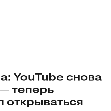
на: YouTube снова
— теперь
л открываться