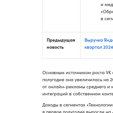
и мед
«Обра
в сег
Предыдущая
Выручка Янде
новость
квартал 2024
Основным источником роста VK
полугодие она увеличилась на 2
от онлайн-рекламы среднего и 
интеграций в собственном конте
Доходы в сегментах «Технологи
в первое полугодие выросли на 4