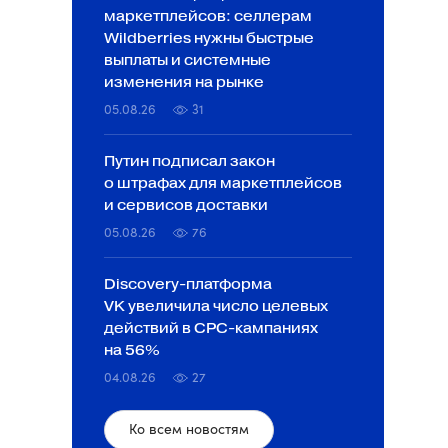
маркетплейсов: селлерам
Wildberries нужны быстрые
выплаты и системные
изменения на рынке
05.08.26
31
Путин подписал закон
о штрафах для маркетплейсов
и сервисов доставки
05.08.26
76
Discovery-платформа
VK увеличила число целевых
действий в CPC-кампаниях
на 56%
04.08.26
27
Ко всем новостям