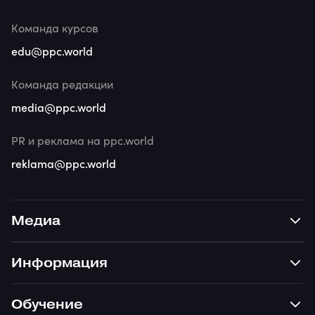
Команда курсов
edu@ppc.world
Команда редакции
media@ppc.world
PR и реклама на ppc.world
reklama@ppc.world
Медиа
Информация
Обучение