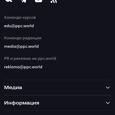
Команда курсов
edu@ppc.world
Команда редакции
media@ppc.world
PR и реклама на ppc.world
reklama@ppc.world
Медиа
Информация